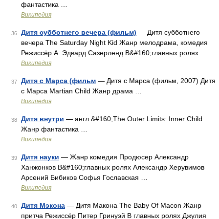
фантастика …
Википедия
Дитя субботнего вечера (фильм)
— Дитя субботнего
36
вечера The Saturday Night Kid Жанр мелодрама, комедия
Режиссёр А. Эдвард Сазерленд В&#160;главных ролях …
Википедия
Дитя с Марса (фильм
— Дитя с Марса (фильм, 2007) Дитя
37
с Марса Martian Child Жанр драма …
Википедия
Дитя внутри
— англ.&#160;The Outer Limits: Inner Child
38
Жанр фантастика …
Википедия
Дитя науки
— Жанр комедия Продюсер Александр
39
Ханжонков В&#160;главных ролях Александр Херувимов
Арсений Бибиков Софья Гославская …
Википедия
Дитя Мэкона
— Дитя Макона The Baby Of Macon Жанр
40
притча Режиссёр Питер Гринуэй В главных ролях Джулия