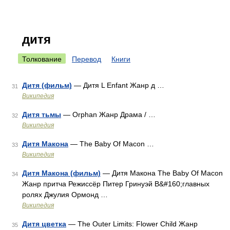
дитя
Толкование
Перевод
Книги
Дитя (фильм)
— Дитя L Enfant Жанр д …
31
Википедия
Дитя тьмы
— Orphan Жанр Драма / …
32
Википедия
Дитя Макона
— The Baby Of Macon …
33
Википедия
Дитя Макона (фильм)
— Дитя Макона The Baby Of Macon
34
Жанр притча Режиссёр Питер Гринуэй В&#160;главных
ролях Джулия Ормонд …
Википедия
Дитя цветка
— The Outer Limits: Flower Child Жанр
35