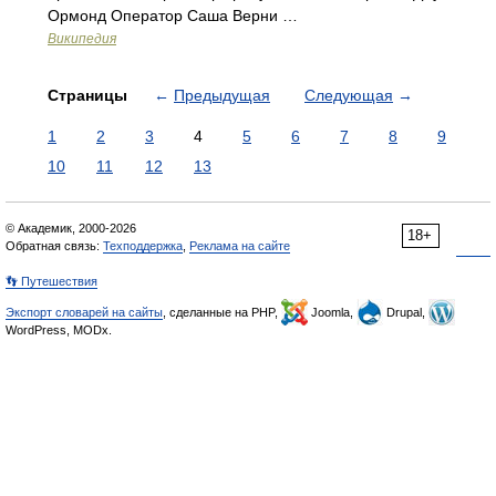
Ормонд Оператор Саша Верни …
Википедия
Страницы
←
Предыдущая
Следующая
→
1
2
3
4
5
6
7
8
9
10
11
12
13
© Академик, 2000-2026
18+
Обратная связь:
Техподдержка
,
Реклама на сайте
👣 Путешествия
Экспорт словарей на сайты
, сделанные на PHP,
Joomla,
Drupal,
WordPress, MODx.